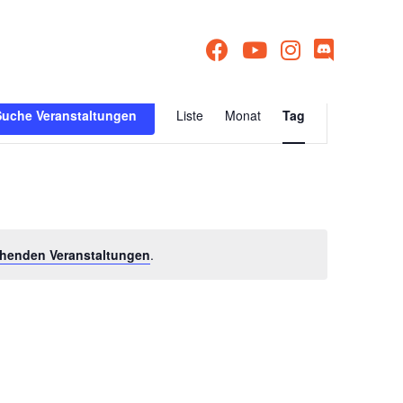
Veranstaltu
Suche Veranstaltungen
Liste
Monat
Tag
Ansichten-
Navigation
henden Veranstaltungen
.