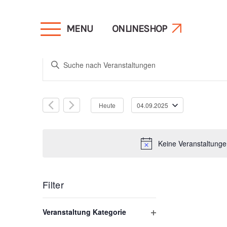
MENU
ONLINESHOP
Veranstaltunge
Bitte
Schlüsselwort
Suche
eingeben.
Heute
04.09.2025
Suche
Datum
und
nach
wählen.
Veranstaltungen
Keine Veranstaltunge
Schlüsselwort.
Ansichten,
Filter
Navigation
Das
Veranstaltung Kategorie
Ändern
Filter