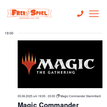
Ve
Veranst
05.06.2025
Suche
Tag
Filter
An
Anzeigen
Suche
Datum
19:00
Na
wählen.
und
Ansichte
Navigat
05.06.2025 um 19:00
-
23:00
Magic Commander Stammtisch
Magic Commander