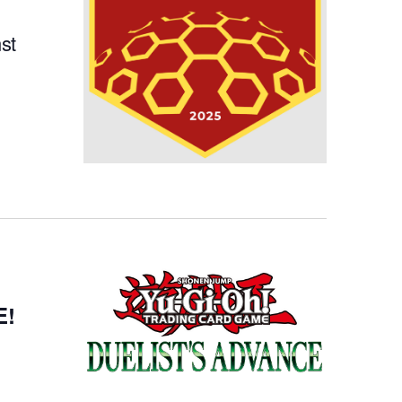
st
E!