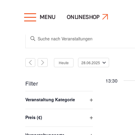
MENU
ONLINESHOP
Veranstaltunge
Bitte
Schlüsselwort
Suche
eingeben.
Heute
28.06.2025
Suche
Datum
und
nach
wählen.
13:30
Veranstaltungen
Filter
Schlüsselwort.
Ansichten,
Das
Veranstaltung Kategorie
Ändern
Filter
öffnen
Navigation
der
Preis (€)
Filter
Formular-
öffnen