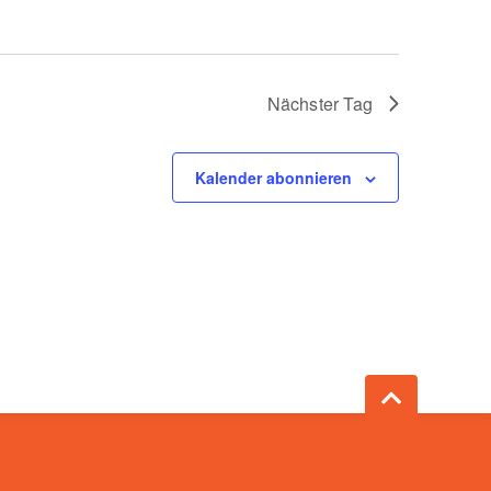
Nächster Tag
Kalender abonnieren
e 15, 79106 Freiburg
 59 51 64 26
reispiel-freiburg.de
n