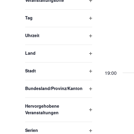
Eingabefelder
Veranstaltungsorte
Filter
wird
öffnen
Tag
die
Filter
Liste
öffnen
Uhrzeit
der
Filter
öffnen
Veranstaltungen
Land
mit
Filter
öffnen
den
Stadt
19:00
Filter
gefilterten
öffnen
Ergebnissen
Bundesland/Provinz/Kanton
Filter
aktualisieren
öffnen
Hervorgehobene
Veranstaltungen
Filter
öffnen
Serien