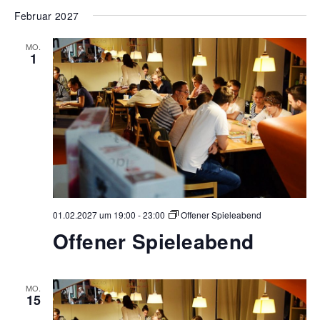
Februar 2027
MO.
1
01.02.2027 um 19:00
-
23:00
Offener Spieleabend
Offener Spieleabend
MO.
15