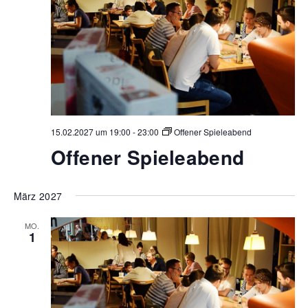
15.02.2027 um 19:00
-
23:00
Offener Spieleabend
Offener Spieleabend
März 2027
MO.
1