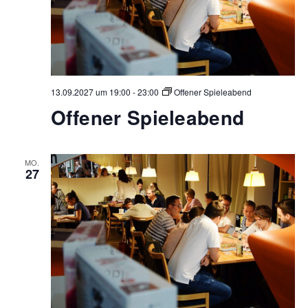
13.09.2027 um 19:00
-
23:00
Offener Spieleabend
Offener Spieleabend
MO.
27