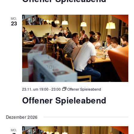
MO.
23
23.11. um 19:00
-
23:00
Offener Spieleabend
Offener Spieleabend
Dezember 2026
MO.