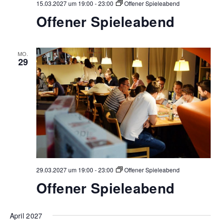
15.03.2027 um 19:00
-
23:00
Offener Spieleabend
Offener Spieleabend
MO.
29
29.03.2027 um 19:00
-
23:00
Offener Spieleabend
Offener Spieleabend
April 2027