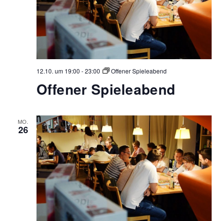
12.10. um 19:00
-
23:00
Offener Spieleabend
Offener Spieleabend
MO.
26