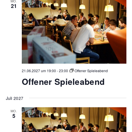
MO.
21
21.06.2027 um 19:00
-
23:00
Offener Spieleabend
Offener Spieleabend
Juli 2027
MO.
5