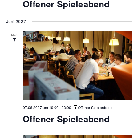
Offener Spieleabend
Juni 2027
MO.
7
07.06.2027 um 19:00
-
23:00
Offener Spieleabend
Offener Spieleabend