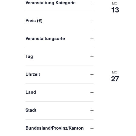
Ansichten,
Veranstaltung Kategorie
MO.
13
Ändern
Filter
öffnen
Navigation
der
Preis (€)
Filter
Formular-
öffnen
Eingabefelder
Veranstaltungsorte
Filter
wird
öffnen
Tag
die
Filter
Liste
öffnen
MO.
Uhrzeit
27
der
Filter
öffnen
Veranstaltungen
Land
mit
Filter
öffnen
den
Stadt
Filter
gefilterten
öffnen
Ergebnissen
Bundesland/Provinz/Kanton
Filter