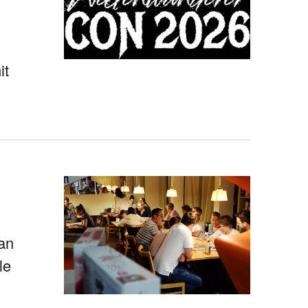
it
 an
le