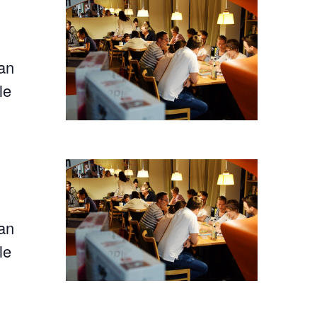
 an
le
 an
le