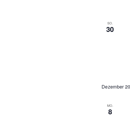
SO.
30
Dezember 2
MO.
8