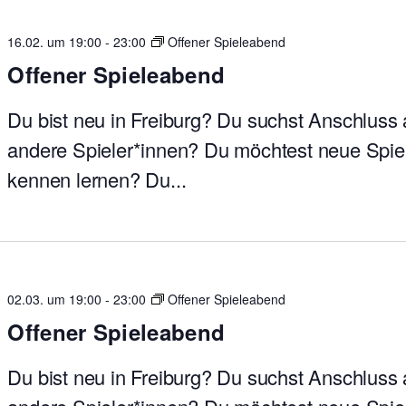
16.02. um 19:00
-
23:00
Offener Spieleabend
Offener Spieleabend
Du bist neu in Freiburg? Du suchst Anschluss
andere Spieler*innen? Du möchtest neue Spie
kennen lernen? Du...
02.03. um 19:00
-
23:00
Offener Spieleabend
Offener Spieleabend
Du bist neu in Freiburg? Du suchst Anschluss