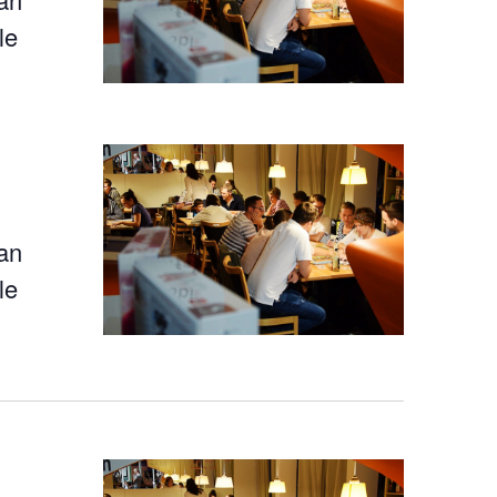
le
 an
le