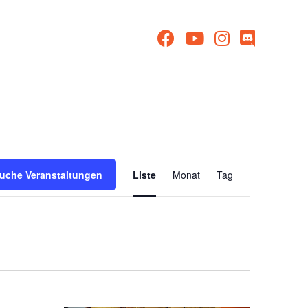
Veranstaltu
uche Veranstaltungen
Liste
Monat
Tag
Ansichten-
Navigation