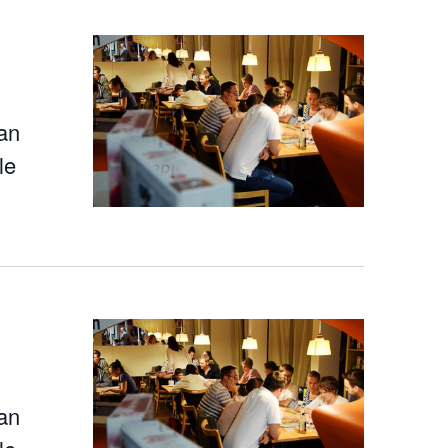
 an
le
 an