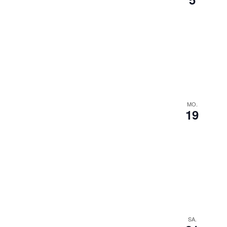
MO.
19
SA.