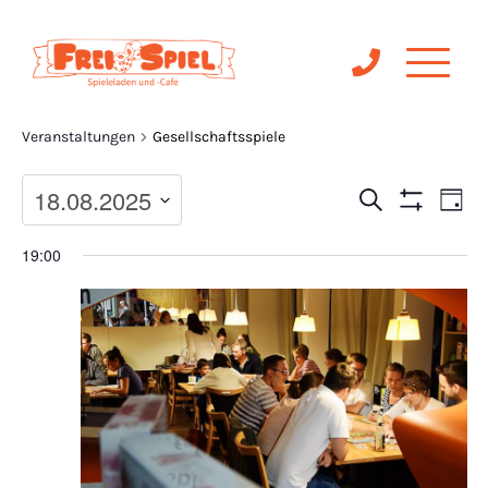
Gesellschaftsspiele
Veranstaltungen
Gesellschaftsspiele
Ve
Veranst
18.08.2025
Suche
Tag
Filter
An
Anzeigen
Suche
Datum
19:00
Na
wählen.
und
Ansichte
Navigat