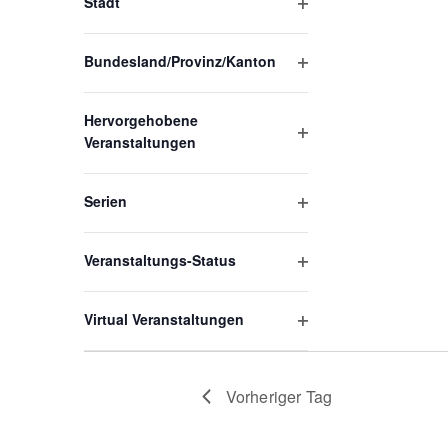
Stadt
Filter
gefilterten
öffnen
Ergebnissen
Bundesland/Provinz/Kanton
Filter
aktualisieren
öffnen
Hervorgehobene
Veranstaltungen
Filter
öffnen
Serien
Filter
öffnen
Veranstaltungs-Status
Filter
öffnen
Virtual Veranstaltungen
Filter
öffnen
Vorheriger Tag