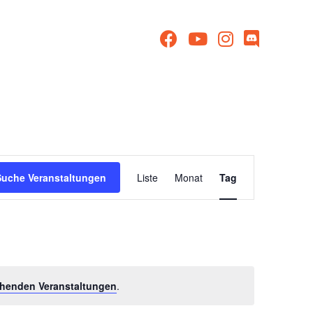
Veranstaltu
Suche Veranstaltungen
Liste
Monat
Tag
Ansichten-
Navigation
henden Veranstaltungen
.