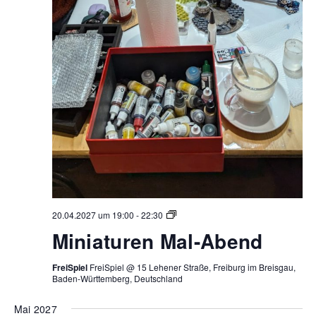
Miniaturen
20.04.2027 um 19:00
-
22:30
Mal-
Miniaturen Mal-Abend
Abend
FreiSpiel
FreiSpiel @ 15 Lehener Straße, Freiburg im Breisgau,
Baden-Württemberg, Deutschland
Mai 2027