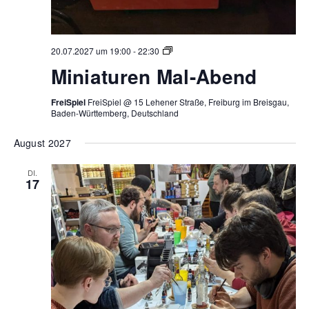
Miniaturen
20.07.2027 um 19:00
-
22:30
Mal-
Miniaturen Mal-Abend
Abend
FreiSpiel
FreiSpiel @ 15 Lehener Straße, Freiburg im Breisgau,
Baden-Württemberg, Deutschland
August 2027
DI.
17