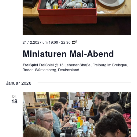
Miniaturen
21.12.2027 um 19:00
-
22:30
Mal-
Miniaturen Mal-Abend
Abend
FreiSpiel
FreiSpiel @ 15 Lehener Straße, Freiburg im Breisgau,
Baden-Württemberg, Deutschland
Januar 2028
DI.
18