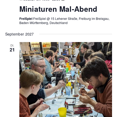
Mal-
Miniaturen Mal-Abend
Abend
FreiSpiel
FreiSpiel @ 15 Lehener Straße, Freiburg im Breisgau,
Baden-Württemberg, Deutschland
September 2027
DI.
21