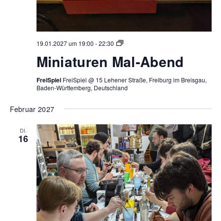
Miniaturen
19.01.2027 um 19:00
-
22:30
Mal-
Miniaturen Mal-Abend
Abend
FreiSpiel
FreiSpiel @ 15 Lehener Straße, Freiburg im Breisgau,
Baden-Württemberg, Deutschland
Februar 2027
DI.
16