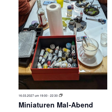
Miniaturen
16.03.2027 um 19:00
-
22:30
Mal-
Miniaturen Mal-Abend
Abend