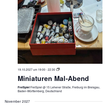
Miniaturen
19.10.2027 um 19:00
-
22:30
Mal-
Miniaturen Mal-Abend
Abend
FreiSpiel
FreiSpiel @ 15 Lehener Straße, Freiburg im Breisgau,
Baden-Württemberg, Deutschland
November 2027