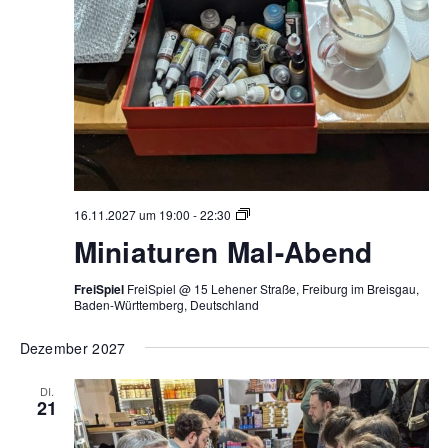
Miniaturen
16.11.2027 um 19:00
-
22:30
Mal-
Miniaturen Mal-Abend
Abend
FreiSpiel
FreiSpiel @ 15 Lehener Straße, Freiburg im Breisgau,
Baden-Württemberg, Deutschland
Dezember 2027
DI.
21