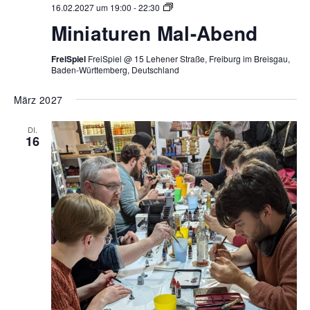
Miniaturen
16.02.2027 um 19:00
-
22:30
Mal-
Miniaturen Mal-Abend
Abend
FreiSpiel
FreiSpiel @ 15 Lehener Straße, Freiburg im Breisgau,
Baden-Württemberg, Deutschland
März 2027
DI.
16