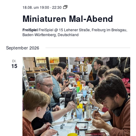
Miniaturen
18.08. um 19:00
-
22:30
Mal-
Miniaturen Mal-Abend
Abend
FreiSpiel
FreiSpiel @ 15 Lehener Straße, Freiburg im Breisgau,
Baden-Württemberg, Deutschland
September 2026
DI.
15