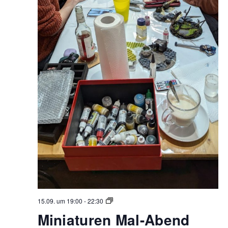
Miniaturen
15.09. um 19:00
-
22:30
Mal-
Miniaturen Mal-Abend
Abend