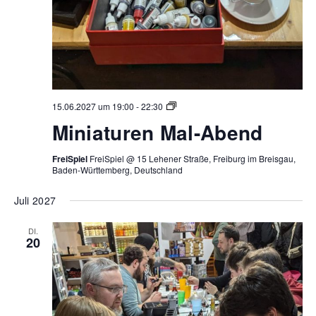
Miniaturen
15.06.2027 um 19:00
-
22:30
Mal-
Miniaturen Mal-Abend
Abend
FreiSpiel
FreiSpiel @ 15 Lehener Straße, Freiburg im Breisgau,
Baden-Württemberg, Deutschland
Juli 2027
DI.
20