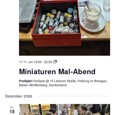
Miniaturen
17.11. um 19:00
-
22:30
Mal-
Miniaturen Mal-Abend
Abend
FreiSpiel
FreiSpiel @ 15 Lehener Straße, Freiburg im Breisgau,
Baden-Württemberg, Deutschland
Dezember 2026
DI.
15