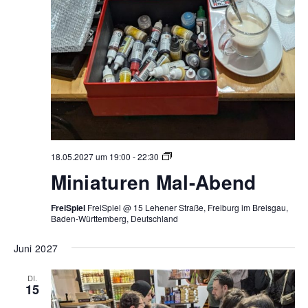
Miniaturen
18.05.2027 um 19:00
-
22:30
Mal-
Miniaturen Mal-Abend
Abend
FreiSpiel
FreiSpiel @ 15 Lehener Straße, Freiburg im Breisgau,
Baden-Württemberg, Deutschland
Juni 2027
DI.
15