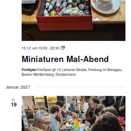
Miniaturen
15.12. um 19:00
-
22:30
Mal-
Miniaturen Mal-Abend
Abend
FreiSpiel
FreiSpiel @ 15 Lehener Straße, Freiburg im Breisgau,
Baden-Württemberg, Deutschland
Januar 2027
DI.
19