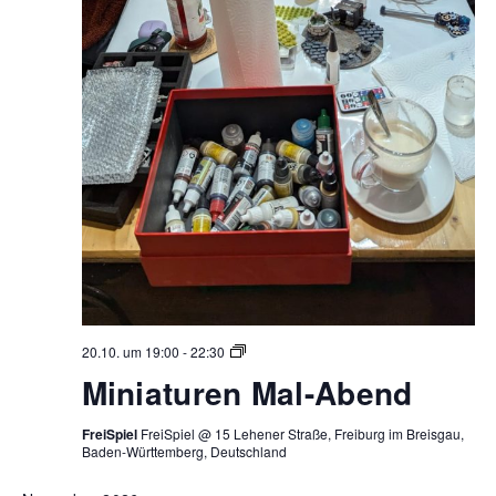
Miniaturen
20.10. um 19:00
-
22:30
Mal-
Miniaturen Mal-Abend
Abend
FreiSpiel
FreiSpiel @ 15 Lehener Straße, Freiburg im Breisgau,
Baden-Württemberg, Deutschland