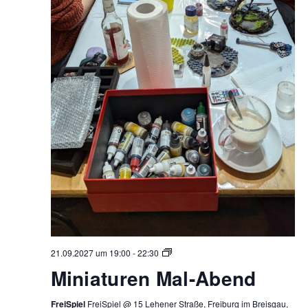
Miniaturen
21.09.2027 um 19:00
-
22:30
Mal-
Miniaturen Mal-Abend
Abend
FreiSpiel
FreiSpiel @ 15 Lehener Straße, Freiburg im Breisgau,