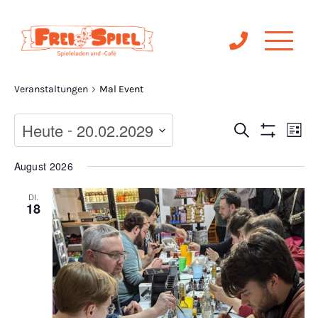
Mal Event
Veranstaltungen
Mal Event
Ve
 - 
Veranst
Heute
20.02.2029
Suche
Liste
Filter
An
Anzeigen
Suche
Datum
August 2026
Na
wählen.
und
DI.
18
Ansichte
Navigat