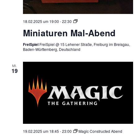
Miniaturen
18.02.2025 um 19:00
-
22:30
Mal-
Miniaturen Mal-Abend
Abend
FreiSpiel
FreiSpiel @ 15 Lehener Straße, Freiburg im Breisgau,
Baden-Württemberg, Deutschland
MI.
19
19.02.2025 um 18:45
-
23:00
Magic Constructed Abend