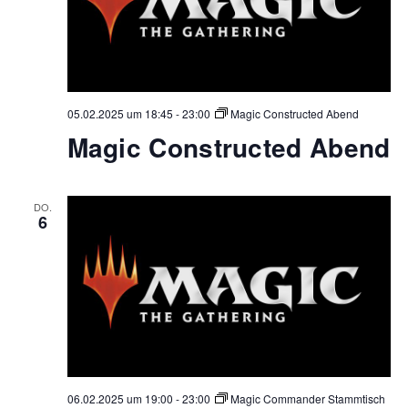
05.02.2025 um 18:45
-
23:00
Magic Constructed Abend
Magic Constructed Abend
DO.
6
06.02.2025 um 19:00
-
23:00
Magic Commander Stammtisch