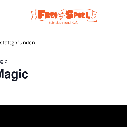
 stattgefunden.
agic
Magic