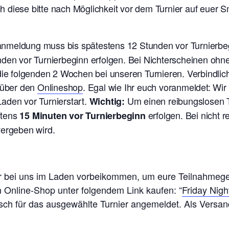
 diese bitte nach Möglichkeit vor dem Turnier auf euer
ranmeldung muss bis spätestens 12 Stunden vor Turnierb
nden vor Turnierbeginn erfolgen. Bei Nichterscheinen oh
 die folgenden 2 Wochen bei unseren Turnieren. V
erbindlic
t über den
Onlineshop
. Egal wie Ihr euch voranmeldet: Wi
aden vor Turnierstart.
Um einen reibungslosen T
Wichtig:
stens
erfolgen. Bei nicht 
15 Minuten vor Turnierbeginn
vergeben wird.
ier bei uns im Laden vorbeikommen, um eure Teilnahmeg
n Online-Shop unter folgendem Link kaufen: “
Friday Nigh
isch für das ausgewählte Turnier angemeldet. Als Versand