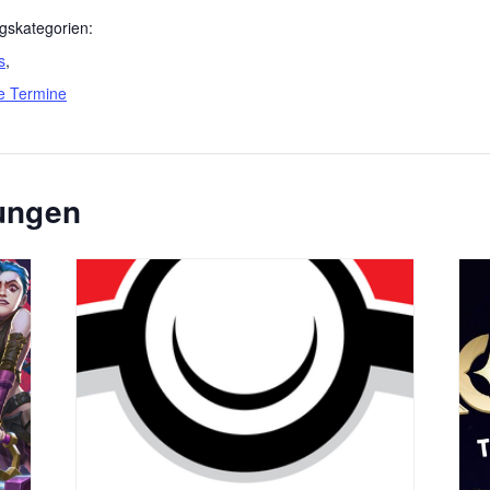
gskategorien:
s
,
e Termine
tungen