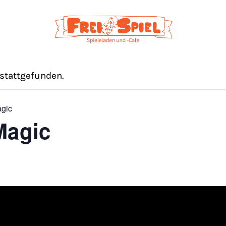
 stattgefunden.
agic
Magic