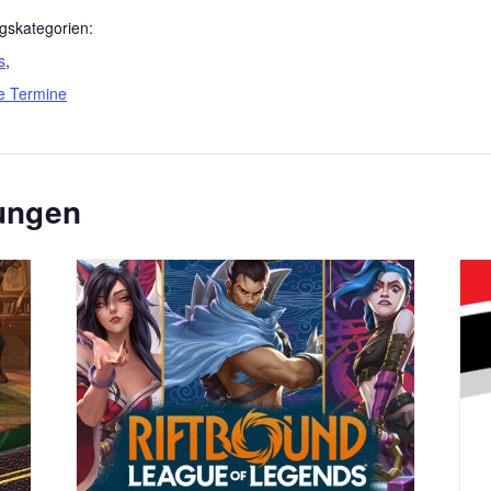
gskategorien:
s
,
e Termine
tungen