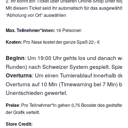
Ihr könnt ein Ticket über unseren Online-Shop unter folge
Mit diesem Ticket seid ihr automatisch für das ausgewählte T
“Abholung vor Ort” auswählen
Max. Teilnehmer*innen:
16 Personen
Kosten:
Pro Nase kostet der ganze Spaß 22,- €
:
Um 19:00 Uhr gehts los und danach wer
Beginn
Runden) nach Schweizer System gespielt. Spielzei
: Um einen Turnierablauf innerhalb der
Overturns
Overturns auf 10 Min (Timewarning bei 7 Min) begr
Unentschieden gewertet.
Preise
: Pro Teilnehmer*in gehen 0,75 Booster des gedraftete
der Grafik verteilt.
Store Credit: