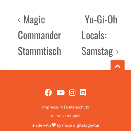
Magic
Yu-Gi-Oh
Commander
Locals:
Stammtisch
Samstag
Impressum
|
Datenschutz
© 2026 FreiSpiel
made with
by
muse digitalagentur