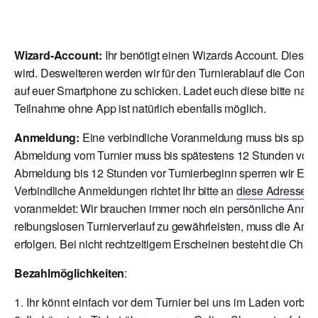
Wizard-Account:
Ihr benötigt einen Wizards Account. Dies is
wird. Desweiteren werden wir für den Turnierablauf die Comp
auf euer Smartphone zu schicken. Ladet euch diese bitte nach
Teilnahme ohne App ist natürlich ebenfalls möglich.
Anmeldung:
Eine verbindliche Voranmeldung muss bis späte
Abmeldung vom Turnier muss bis spätestens 12 Stunden vor T
Abmeldung bis 12 Stunden vor Turnierbeginn sperren wir Euch
V
erbindliche Anmeldungen richtet Ihr bitte an
diese Adresse
o
voranmeldet: Wir brauchen immer noch ein persönliche Anmeld
reibungslosen Turnierverlauf zu gewährleisten, muss die Anm
erfolgen. Bei nicht rechtzeitigem Erscheinen besteht die Chan
Bezahlmöglichkeiten
:
Ihr könnt einfach vor dem Turnier bei uns im Laden vor