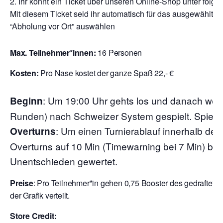
Ihr könnt ein Ticket über unseren Online-Shop unter folge
Mit diesem Ticket seid ihr automatisch für das ausgewählte T
“Abholung vor Ort” auswählen
Max. Teilnehmer*innen:
16 Personen
Kosten:
Pro Nase kostet der ganze Spaß 22,- €
:
Um 19:00 Uhr gehts los und danach wer
Beginn
Runden) nach Schweizer System gespielt. Spielzei
: Um einen Turnierablauf innerhalb der
Overturns
Overturns auf 10 Min (Timewarning bei 7 Min) begr
Unentschieden gewertet.
Preise
: Pro Teilnehmer*in gehen 0,75 Booster des gedraftete
der Grafik verteilt.
Store Credit: