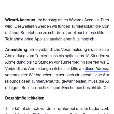
Wizard-Account:
Ihr benötigt einen Wizards Account. Dies is
wird. Desweiteren werden wir für den Turnierablauf die Comp
auf euer Smartphone zu schicken. Ladet euch diese bitte nach
Teilnahme ohne App ist natürlich ebenfalls möglich.
Anmeldung:
Eine verbindliche Voranmeldung muss bis späte
Abmeldung vom Turnier muss bis spätestens 12 Stunden vor T
Abmeldung bis 12 Stunden vor Turnierbeginn sperren wir Euch
V
erbindliche Anmeldungen richtet Ihr bitte an
diese Adresse
o
voranmeldet: Wir brauchen immer noch ein persönliche Anmeld
reibungslosen Turnierverlauf zu gewährleisten, muss die Anm
erfolgen. Bei nicht rechtzeitigem Erscheinen besteht die Chan
Bezahlmöglichkeiten
:
Ihr könnt einfach vor dem Turnier bei uns im Laden vor