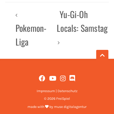
Yu-Gi-Oh
Pokemon-
Locals: Samstag
Liga
Impressum
|
Datenschutz
© 2026 FreiSpiel
made with
by
muse digitalagentur