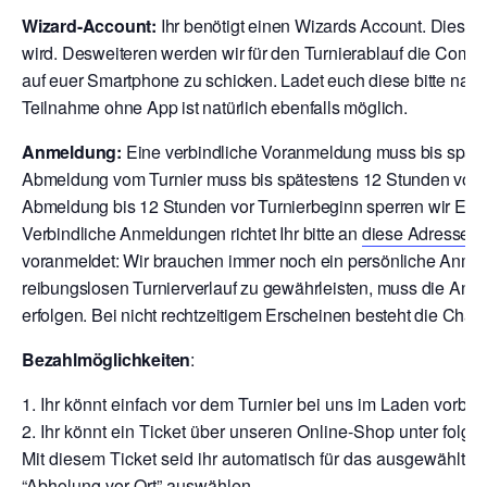
Wizard-Account:
Ihr benötigt einen Wizards Account. Dies is
wird. Desweiteren werden wir für den Turnierablauf die Comp
auf euer Smartphone zu schicken. Ladet euch diese bitte nach
Teilnahme ohne App ist natürlich ebenfalls möglich.
Anmeldung:
Eine verbindliche Voranmeldung muss bis späte
Abmeldung vom Turnier muss bis spätestens 12 Stunden vor T
Abmeldung bis 12 Stunden vor Turnierbeginn sperren wir Euch
V
erbindliche Anmeldungen richtet Ihr bitte an
diese Adresse
o
voranmeldet: Wir brauchen immer noch ein persönliche Anmeld
reibungslosen Turnierverlauf zu gewährleisten, muss die Anm
erfolgen. Bei nicht rechtzeitigem Erscheinen besteht die Chan
Bezahlmöglichkeiten
:
Ihr könnt einfach vor dem Turnier bei uns im Laden vor
Ihr könnt ein Ticket über unseren Online-Shop unter folge
Mit diesem Ticket seid ihr automatisch für das ausgewählte T
“Abholung vor Ort” auswählen