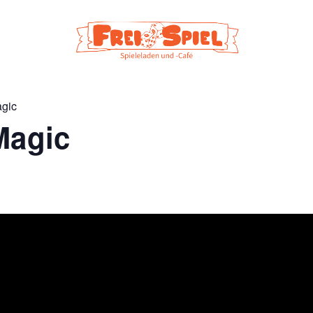
agic
Magic