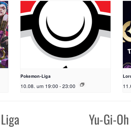
FreiSpiel
Lehener Straß
Pokemon-Liga
Lor
Telefon:
0761 /
10.08. um 19:00
-
23:00
11.
E-Mail:
info@f
Öffnungzeite
Liga
Yu-Gi-Oh
Mo - Do: 11:00
Fr & Sa: 11:00