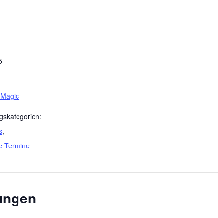
5
 Magic
gskategorien:
s
,
e Termine
tungen