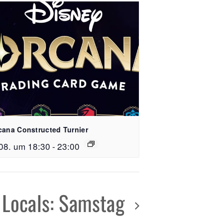
e 15, 79106 Freiburg
cana Constructed Turnier
 59 51 64 26
08. um 18:30
-
23:00
reispiel-freiburg.de
n
 Locals: Samstag
 - 23:00 Uhr
 - 24:00 Uhr