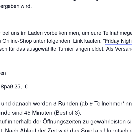
vergeben wird.
ier bei uns im Laden vorbeikommen, um eure Teilnahmeg
n Online-Shop unter folgendem Link kaufen: “
Friday Nigh
isch für das ausgewählte Turnier angemeldet. Als Versand
nen
 Spaß 25,- €
s und danach werden 3 Runden (ab 9 Teilnehmer*in
unde sind 45 Minuten (Best of 3).
auf innerhalb der Öffnungszeiten zu gewährleisten s
t. Nach Ablauf der Zeit wird das Spiel als Unentschi