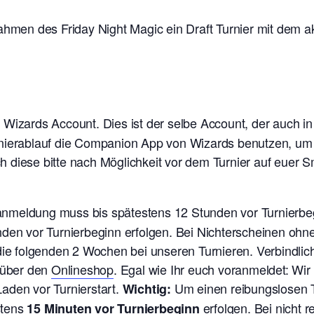
ahmen des Friday Night Magic ein Draft Turnier mit dem ak
n Wizards Account. Dies ist der selbe Account, der auch i
nierablauf die Companion App von Wizards benutzen, um e
 diese bitte nach Möglichkeit vor dem Turnier auf euer
ranmeldung muss bis spätestens 12 Stunden vor Turnierb
nden vor Turnierbeginn erfolgen. Bei Nichterscheinen oh
 die folgenden 2 Wochen bei unseren Turnieren. V
erbindlic
t über den
Onlineshop
. Egal wie Ihr euch voranmeldet: Wi
aden vor Turnierstart.
Um einen reibungslosen T
Wichtig:
stens
erfolgen. Bei nicht 
15 Minuten vor Turnierbeginn