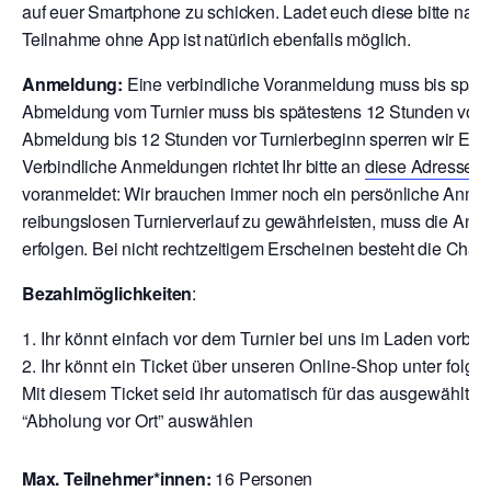
auf euer Smartphone zu schicken. Ladet euch diese bitte nach
Teilnahme ohne App ist natürlich ebenfalls möglich.
Anmeldung:
Eine verbindliche Voranmeldung muss bis späte
Abmeldung vom Turnier muss bis spätestens 12 Stunden vor T
Abmeldung bis 12 Stunden vor Turnierbeginn sperren wir Euch
V
erbindliche Anmeldungen richtet Ihr bitte an
diese Adresse
o
voranmeldet: Wir brauchen immer noch ein persönliche Anmeld
reibungslosen Turnierverlauf zu gewährleisten, muss die Anm
erfolgen. Bei nicht rechtzeitigem Erscheinen besteht die Chan
Bezahlmöglichkeiten
:
Ihr könnt einfach vor dem Turnier bei uns im Laden vor
Ihr könnt ein Ticket über unseren Online-Shop unter folge
Mit diesem Ticket seid ihr automatisch für das ausgewählte T
“Abholung vor Ort” auswählen
Max. Teilnehmer*innen:
16 Personen