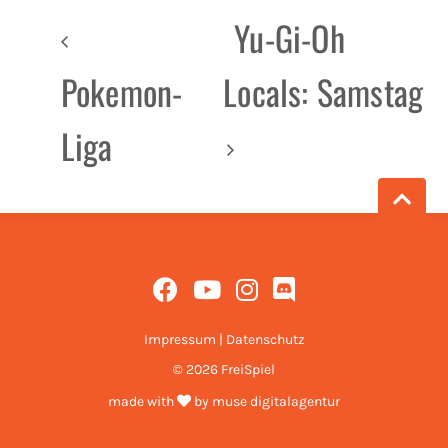
Yu-Gi-Oh
Pokemon-
Locals: Samstag
Liga
Impressum
|
Datenschutz
© 2026 FreiSpiel
made with
by
muse digitalagentur