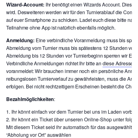
Wizard-Account:
Ihr benötigt einen Wizards Account. Dies is
wird. Desweiteren werden wir für den Turnierablauf die Comp
auf euer Smartphone zu schicken. Ladet euch diese bitte nach
Teilnahme ohne App ist natürlich ebenfalls möglich.
Anmeldung:
Eine verbindliche Voranmeldung muss bis späte
Abmeldung vom Turnier muss bis spätestens 12 Stunden vor T
Abmeldung bis 12 Stunden vor Turnierbeginn sperren wir Euch
V
erbindliche Anmeldungen richtet Ihr bitte an
diese Adresse
o
voranmeldet: Wir brauchen immer noch ein persönliche Anmeld
reibungslosen Turnierverlauf zu gewährleisten, muss die Anm
erfolgen. Bei nicht rechtzeitigem Erscheinen besteht die Chan
Bezahlmöglichkeiten
:
Ihr könnt einfach vor dem Turnier bei uns im Laden vor
Ihr könnt ein Ticket über unseren Online-Shop unter folge
Mit diesem Ticket seid ihr automatisch für das ausgewählte T
“Abholung vor Ort” auswählen