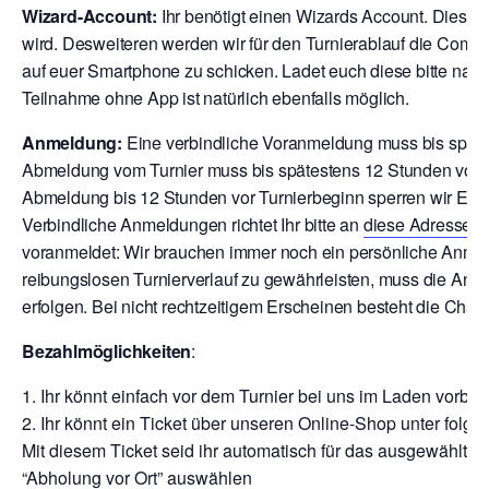
Wizard-Account:
Ihr benötigt einen Wizards Account. Dies is
wird. Desweiteren werden wir für den Turnierablauf die Comp
auf euer Smartphone zu schicken. Ladet euch diese bitte nach
Teilnahme ohne App ist natürlich ebenfalls möglich.
Anmeldung:
Eine verbindliche Voranmeldung muss bis späte
Abmeldung vom Turnier muss bis spätestens 12 Stunden vor T
Abmeldung bis 12 Stunden vor Turnierbeginn sperren wir Euch
V
erbindliche Anmeldungen richtet Ihr bitte an
diese Adresse
o
voranmeldet: Wir brauchen immer noch ein persönliche Anmeld
reibungslosen Turnierverlauf zu gewährleisten, muss die Anm
erfolgen. Bei nicht rechtzeitigem Erscheinen besteht die Chan
Bezahlmöglichkeiten
:
Ihr könnt einfach vor dem Turnier bei uns im Laden vor
Ihr könnt ein Ticket über unseren Online-Shop unter folge
Mit diesem Ticket seid ihr automatisch für das ausgewählte T
“Abholung vor Ort” auswählen