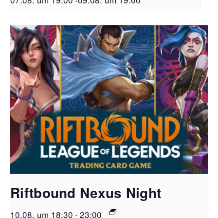
Riftbound Nexus Night
10.08. um 18:30
-
23:00