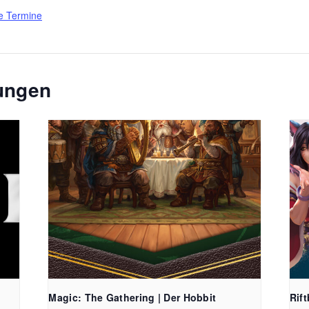
e Termine
tungen
FreiSpiel
Lehener Straß
Magic: The Gathering | Der Hobbit
Rif