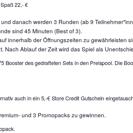
 Spaß 22,- €
s und danach werden 3 Runden (ab 9 Teilnehmer*in
unde sind 45 Minuten (Best of 3).
auf innerhalb der Öffnungszeiten zu gewährleisten s
t. Nach Ablauf der Zeit wird das Spiel als Unentschi
75 Booster des gedrafteten Sets in den Preispool. Die B
nativ auch in ein 5,-€ Store Credit Gutschein eingetausc
 Premium- und 3 Promopacks zu gewinnen.
mopack.