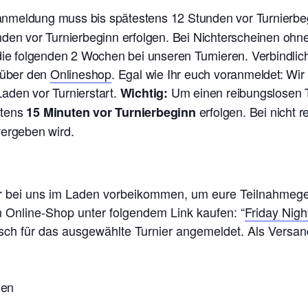
ranmeldung muss bis spätestens 12 Stunden vor Turnierb
nden vor Turnierbeginn erfolgen. Bei Nichterscheinen oh
 die folgenden 2 Wochen bei unseren Turnieren. V
erbindlic
t über den
Onlineshop
. Egal wie Ihr euch voranmeldet: Wi
aden vor Turnierstart.
Um einen reibungslosen T
Wichtig:
stens
erfolgen. Bei nicht 
15 Minuten vor Turnierbeginn
vergeben wird.
ier bei uns im Laden vorbeikommen, um eure Teilnahmeg
n Online-Shop unter folgendem Link kaufen: “
Friday Nigh
isch für das ausgewählte Turnier angemeldet. Als Versand
nen