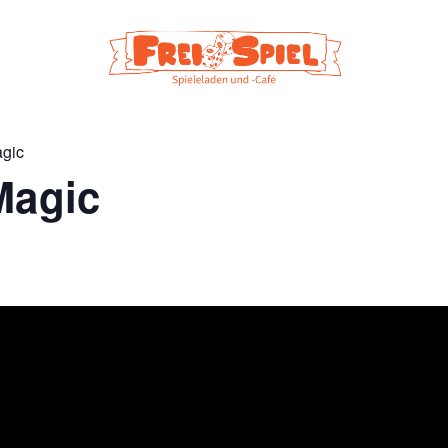
agic
Magic