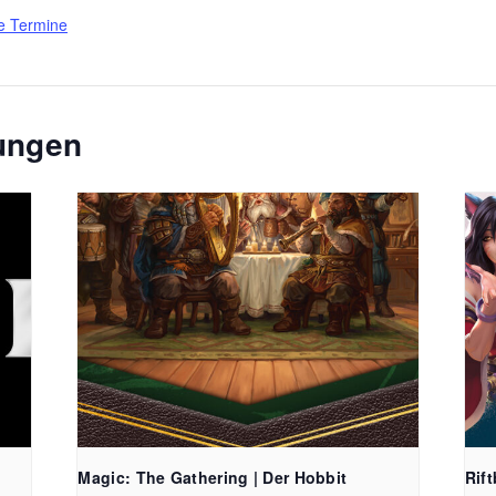
e Termine
tungen
FreiSpiel
Lehener Straß
Magic: The Gathering | Der Hobbit
Rif