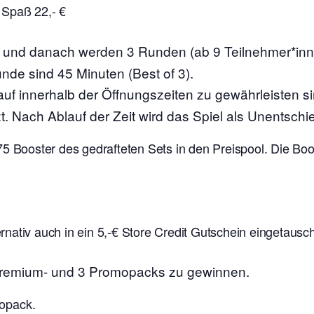
 Spaß 22,- €
s und danach werden 3 Runden (ab 9 Teilnehmer*in
unde sind 45 Minuten (Best of 3).
auf innerhalb der Öffnungszeiten zu gewährleisten s
t. Nach Ablauf der Zeit wird das Spiel als Unentschi
75 Booster des gedrafteten Sets in den Preispool. Die B
nativ auch in ein 5,-€ Store Credit Gutschein eingetausc
 Premium- und 3 Promopacks zu gewinnen.
mopack.