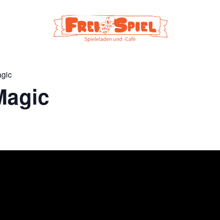
agic
Magic