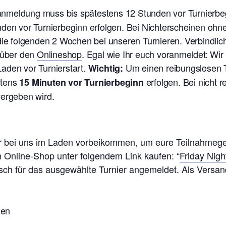
ranmeldung muss bis spätestens 12 Stunden vor Turnierb
nden vor Turnierbeginn erfolgen. Bei Nichterscheinen oh
 die folgenden 2 Wochen bei unseren Turnieren. V
erbindlic
t über den
Onlineshop
. Egal wie Ihr euch voranmeldet: Wi
aden vor Turnierstart.
Um einen reibungslosen T
Wichtig:
stens
erfolgen. Bei nicht 
15 Minuten vor Turnierbeginn
vergeben wird.
ier bei uns im Laden vorbeikommen, um eure Teilnahmeg
n Online-Shop unter folgendem Link kaufen: “
Friday Nigh
isch für das ausgewählte Turnier angemeldet. Als Versand
nen