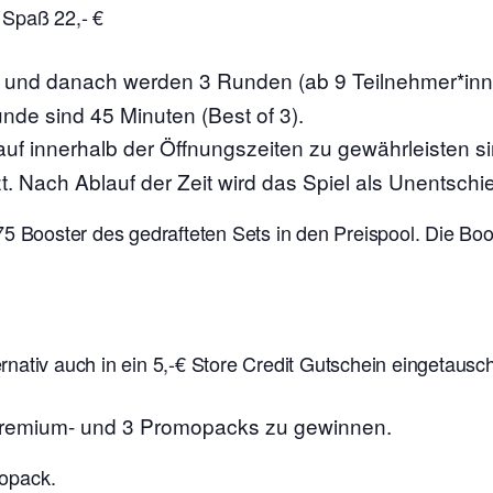
 Spaß 22,- €
s und danach werden 3 Runden (ab 9 Teilnehmer*in
unde sind 45 Minuten (Best of 3).
auf innerhalb der Öffnungszeiten zu gewährleisten s
t. Nach Ablauf der Zeit wird das Spiel als Unentschi
75 Booster des gedrafteten Sets in den Preispool. Die B
nativ auch in ein 5,-€ Store Credit Gutschein eingetausc
 Premium- und 3 Promopacks zu gewinnen.
mopack.