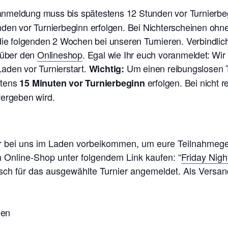
ranmeldung muss bis spätestens 12 Stunden vor Turnierb
nden vor Turnierbeginn erfolgen. Bei Nichterscheinen oh
 die folgenden 2 Wochen bei unseren Turnieren. V
erbindlic
t über den
Onlineshop
. Egal wie Ihr euch voranmeldet: Wi
aden vor Turnierstart.
Um einen reibungslosen T
Wichtig:
stens
erfolgen. Bei nicht 
15 Minuten vor Turnierbeginn
vergeben wird.
ier bei uns im Laden vorbeikommen, um eure Teilnahmeg
n Online-Shop unter folgendem Link kaufen: “
Friday Nigh
isch für das ausgewählte Turnier angemeldet. Als Versand
nen