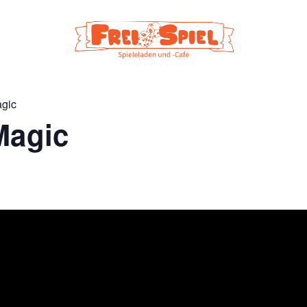
agic
Magic