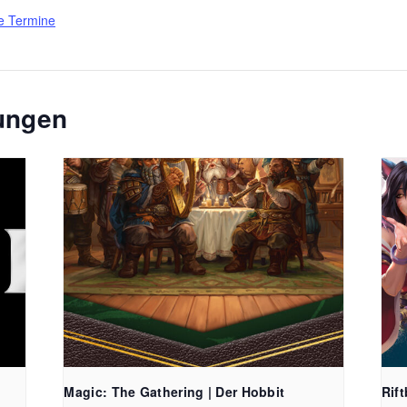
e Termine
tungen
FreiSpiel
Lehener Straß
Magic: The Gathering | Der Hobbit
Rif