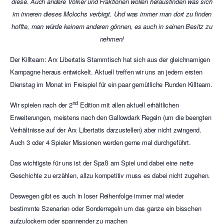
diese. Auch andere Völker und Fraktionen wollen herausfinden was sich
im inneren dieses Molochs verbirgt. Und was immer man dort zu finden
hoffte, man würde keinem anderen gönnen, es auch in seinen Besitz zu
nehmen!
Der Killteam: Arx Libertatis Stammtisch hat sich aus der gleichnamigen
Kampagne heraus entwickelt. Aktuell treffen wir uns an jedem ersten
Dienstag im Monat im Freispiel für ein paar gemütliche Runden Killteam.
nd
Wir spielen nach der 2
Edition mit allen aktuell erhältlichen
Erweiterungen, meistens nach den Gallowdark Regeln (um die beengten
Verhältnisse auf der Arx Libertatis darzustellen) aber nicht zwingend.
Auch 3 oder 4 Spieler Missionen werden gerne mal durchgeführt.
Das wichtigste für uns ist der Spaß am Spiel und dabei eine nette
Geschichte zu erzählen, allzu kompetitiv muss es dabei nicht zugehen.
Deswegen gibt es auch in loser Reihenfolge immer mal wieder
bestimmte Szenarien oder Sonderregeln um das ganze ein bisschen
aufzulockern oder spannender zu machen