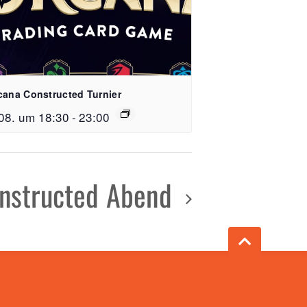
cana Constructed Turnier
08. um 18:30
-
23:00
e 15, 79106 Freiburg
nstructed Abend
 59 51 64 26
reispiel-freiburg.de
n
 - 23:00 Uhr