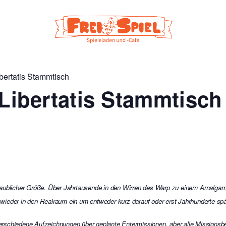
ibertatis Stammtisch
 Libertatis Stammtisch
nglaublicher Größe. Über Jahrtausende in den Wirren des Warp zu einem Amalgam
 wieder in den Realraum ein um entweder kurz darauf oder erst Jahrhunderte s
 verschiedene Aufzeichnungen über geplante Entermissionen, aber alle Missionsbe