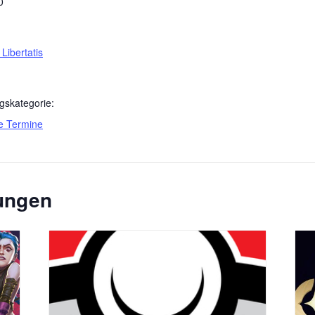
0
 Libertatis
gskategorie:
e Termine
tungen