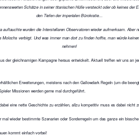
ennenswerten Schätze in seiner titanischen Hülle versteckt oder ob keines der En
den Tiefen der imperialen Bürokratie…
auftauchte wurden die Interstellaren Observatoren wieder aufmerksam. Aber ni
es Molochs verbirgt. Und was immer man dort zu finden hoffte, man würde keine
nehmen!
aus der gleichnamigen Kampagne heraus entwickelt. Aktuell treffen wir uns an je
 erhältlichen Erweiterungen, meistens nach den Gallowdark Regeln (um die beengt
 Spieler Missionen werden gerne mal durchgeführt.
dabei eine nette Geschichte zu erzählen, allzu kompetitiv muss es dabei nicht 
er mal wieder bestimmte Szenarien oder Sonderregeln um das ganze ein bissch
uen kommt einfach vorbei!