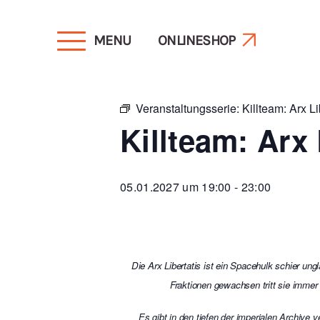
MENU
ONLINESHOP
« Alle Veranstaltungen
Veranstaltungsserie:
Killteam: Arx L
Killteam: Arx
05.01.2027 um 19:00
-
23:00
Die Arx Libertatis ist ein Spacehulk schier u
Fraktionen gewachsen tritt sie immer
Es gibt in den tiefen der imperialen Archive