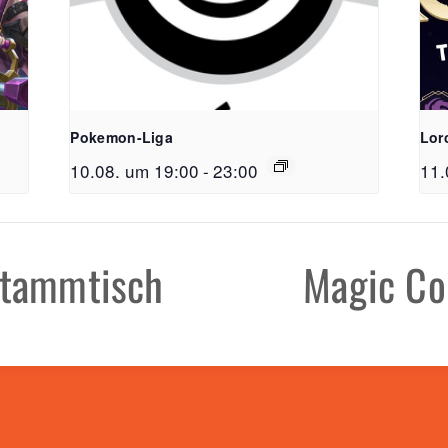
Pokemon-Liga
Lor
10.08. um 19:00
-
23:00
11.
FreiSpiel
Lehener Straß
Stammtisch
Magic Co
Telefon:
0761 /
E-Mail:
info@f
Öffnungzeite
Mo - Do: 11:00