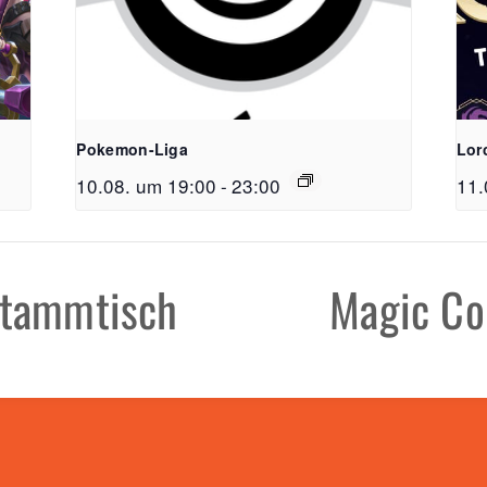
Pokemon-Liga
Lor
10.08. um 19:00
-
23:00
11.
FreiSpiel
Lehener Straß
Stammtisch
Magic Co
Telefon:
0761 /
E-Mail:
info@f
Öffnungzeite
Mo - Do: 11:00