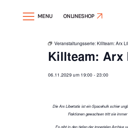
MENU
ONLINESHOP
« Alle Veranstaltungen
Veranstaltungsserie:
Killteam: Arx L
Killteam: Arx
06.11.2029 um 19:00
-
23:00
Die Arx Libertatis ist ein Spacehulk schier u
Fraktionen gewachsen tritt sie immer
Es gibt in den tiefen der imperialen Archive