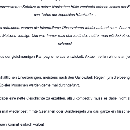
ennenswerten Schätze in seiner titanischen Hülle versteckt oder ob keines der En
den Tiefen der imperialen Bürokratie…
auftauchte wurden die Interstellaren Observatoren wieder aufmerksam. Aber ni
es Molochs verbirgt. Und was immer man dort zu finden hoffte, man würde keine
nehmen!
aus der gleichnamigen Kampagne heraus entwickelt. Aktuell treffen wir uns an je
 erhältlichen Erweiterungen, meistens nach den Gallowdark Regeln (um die beengt
 Spieler Missionen werden gerne mal durchgeführt.
dabei eine nette Geschichte zu erzählen, allzu kompetitiv muss es dabei nicht 
er mal wieder bestimmte Szenarien oder Sonderregeln um das ganze ein bissch
uen kommt einfach vorbei!