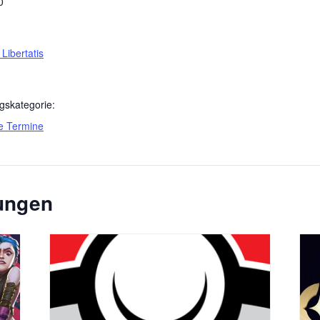
0
 Libertatis
gskategorie:
e Termine
tungen