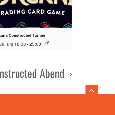
cana Constructed Turnier
08. um 18:30
-
23:00
e 15, 79106 Freiburg
nstructed Abend
 59 51 64 26
reispiel-freiburg.de
n
 - 23:00 Uhr