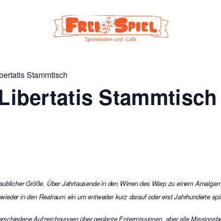
ibertatis Stammtisch
 Libertatis Stammtisch
nglaublicher Größe. Über Jahrtausende in den Wirren des Warp zu einem Amalgam
 wieder in den Realraum ein um entweder kurz darauf oder erst Jahrhunderte s
 verschiedene Aufzeichnungen über geplante Entermissionen, aber alle Missionsbe