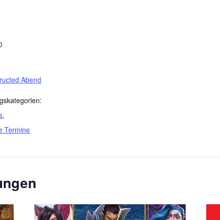
0
ructed Abend
gskategorien:
s
,
e Termine
tungen