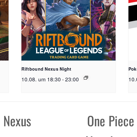
Riftbound Nexus Night
Pok
FreiSpiel
10.08. um 18:30
-
23:00
10.
Lehener Straß
Telefon:
0761 /
E-Mail:
info@f
 Nexus
One Piece
Öffnungzeite
Mo - Do: 11:00