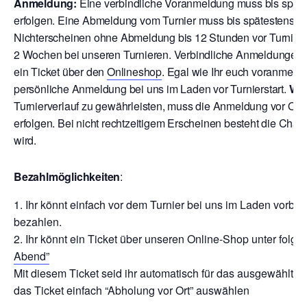
Anmeldung:
Eine verbindliche Voranmeldung muss bis späte
erfolgen. Eine Abmeldung vom Turnier muss bis spätestens 12
Nichterscheinen ohne Abmeldung bis 12 Stunden vor Turnierbe
2 Wochen bei unseren Turnieren. V
erbindliche Anmeldungen ri
ein Ticket über den
Onlineshop
. Egal wie Ihr euch voranmeld
persönliche Anmeldung bei uns im Laden vor Turnierstart.
Wic
Turnierverlauf zu gewährleisten, muss die Anmeldung vor Ort
erfolgen. Bei nicht rechtzeitigem Erscheinen besteht die Chan
wird.
Bezahlmöglichkeiten
:
Ihr könnt einfach vor dem Turnier bei uns im Laden vor
bezahlen.
Ihr könnt ein Ticket über unseren Online-Shop unter folg
Abend”
Mit diesem Ticket seid ihr automatisch für das ausgewählte 
das Ticket einfach “Abholung vor Ort” auswählen