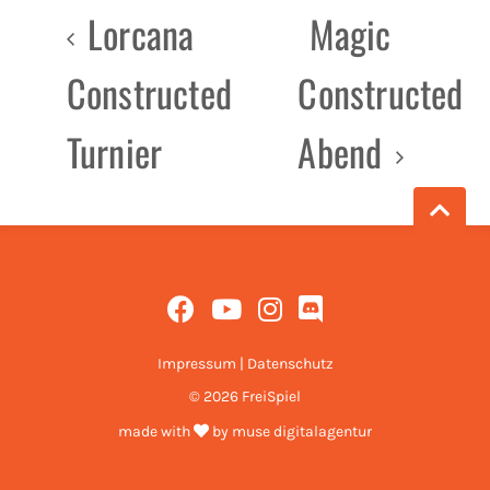
Lorcana
Magic
Constructed
Constructed
Turnier
Abend
Impressum
|
Datenschutz
© 2026 FreiSpiel
made with
by
muse digitalagentur