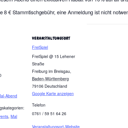
ere 8 € Stammtischgebühr, eine Anmeldung ist nicht notwe
VERANSTALTUNGSORT
FreiSpiel
FreiSpiel @ 15 Lehener
Straße
Freiburg im Breisgau
,
0
Baden-Württemberg
79106
Deutschland
Google Karte anzeigen
Mal-Abend
Telefon
gskategorien:
0761 / 59 51 64 26
vents
,
Mal
Veranstaltungsort-Website