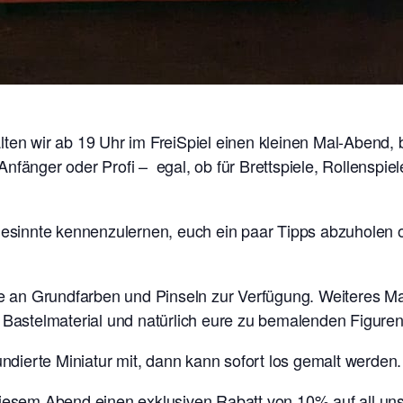
ten wir ab 19 Uhr im FreiSpiel einen kleinen Mal-Abend, b
nfänger oder Profi – egal, ob für Brettspiele, Rollenspie
hgesinnte kennenzulernen, euch ein paar Tipps abzuholen 
he an Grundfarben und Pinseln zur Verfügung. Weiteres Mat
 Bastelmaterial und natürlich eure zu bemalenden Figuren 
undierte Miniatur mit, dann kann sofort los gemalt werden.
diesem Abend einen exklusiven Rabatt von 10% auf all un