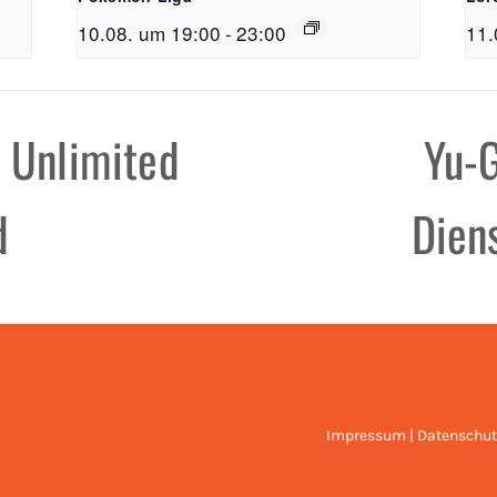
10.08. um 19:00
-
23:00
11.
FreiSpiel
 Unlimited
Yu-G
Lehener Straß
d
Dien
Telefon:
0761 /
E-Mail:
info@f
Öffnungzeite
Mo - Do: 11:00
Fr & Sa: 11:00
Impressum
|
Datenschut