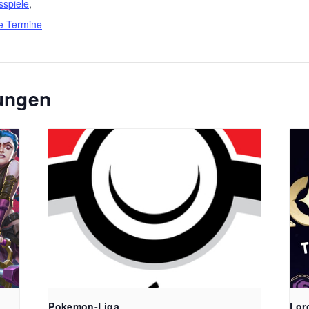
sspiele
,
e Termine
tungen
Pokemon-Liga
Lor