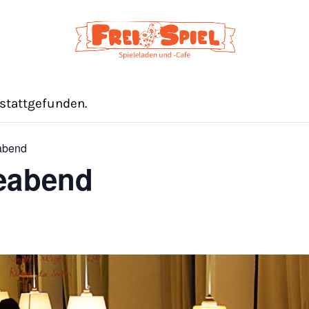
 stattgefunden.
eabend
leabend