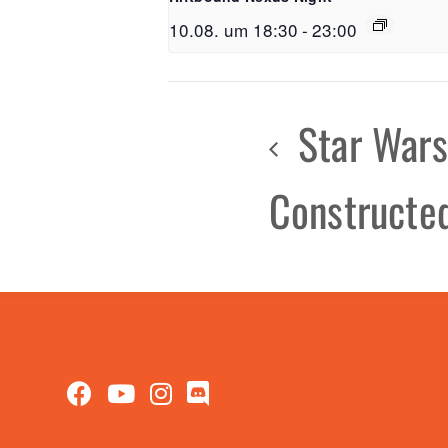
10.08. um 18:30
-
23:00
Star Wars
Constructe