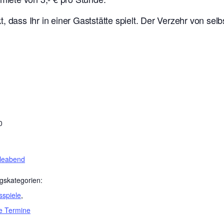
t, dass Ihr in einer Gaststätte spielt. Der Verzehr von se
0
eleabend
gskategorien:
sspiele
,
e Termine