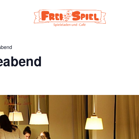
eabend
leabend