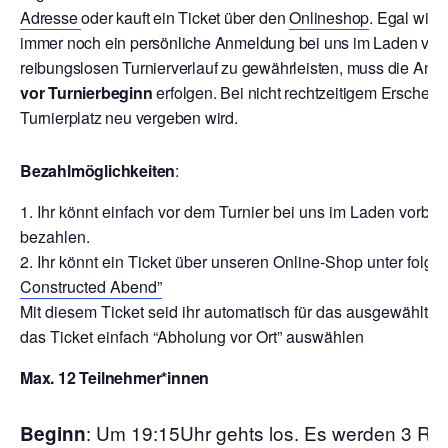
Adresse
oder kauft ein Ticket über den
Onlineshop
. Egal wie 
immer noch ein persönliche Anmeldung bei uns im Laden vor T
reibungslosen Turnierverlauf zu gewährleisten, muss die Anm
vor Turnierbeginn
erfolgen. Bei nicht rechtzeitigem Erschein
Turnierplatz neu vergeben wird.
Bezahlmöglichkeiten
:
Ihr könnt einfach vor dem Turnier bei uns im Laden vor
bezahlen.
Ihr könnt ein Ticket über unseren Online-Shop unter folg
Constructed Abend”
Mit diesem Ticket seid ihr automatisch für das ausgewählte 
das Ticket einfach “Abholung vor Ort” auswählen
Max. 12 Teilnehmer*innen
:
Um 19:15Uhr gehts los. Es werden 3 Ru
Beginn