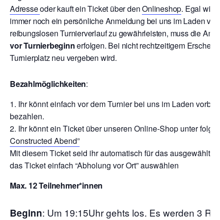
Adresse
oder kauft ein Ticket über den
Onlineshop
. Egal wie 
immer noch ein persönliche Anmeldung bei uns im Laden vor T
reibungslosen Turnierverlauf zu gewährleisten, muss die Anm
vor Turnierbeginn
erfolgen. Bei nicht rechtzeitigem Erschein
Turnierplatz neu vergeben wird.
Bezahlmöglichkeiten
:
Ihr könnt einfach vor dem Turnier bei uns im Laden vor
bezahlen.
Ihr könnt ein Ticket über unseren Online-Shop unter folg
Constructed Abend”
Mit diesem Ticket seid ihr automatisch für das ausgewählte 
das Ticket einfach “Abholung vor Ort” auswählen
Max. 12 Teilnehmer*innen
:
Um 19:15Uhr gehts los. Es werden 3 Ru
Beginn