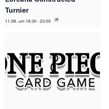
Turnier
11.08. um 18:30
-
23:00