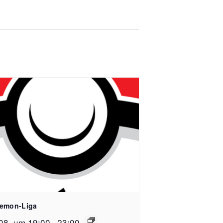
emon-Liga
08. um 19:00
-
23:00