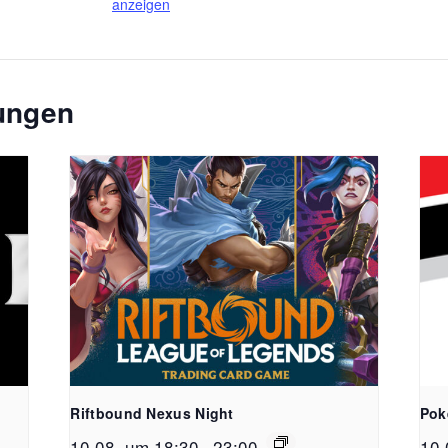
anzeigen
tungen
Riftbound Nexus Night
Pok
10.08. um 18:30
-
23:00
10.