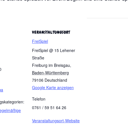
VERANSTALTUNGSORT
FreiSpiel
FreiSpiel @ 15 Lehener
Straße
Freiburg im Breisgau
,
0
Baden-Württemberg
79106
Deutschland
Google Karte anzeigen
ga
Telefon
gskategorien:
0761 / 59 51 64 26
egelmäßige
Veranstaltungsort-Website