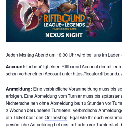
Jeden Montag Abend um 18:30 Uhr wird bei uns im Laden ein R
Account:
Ihr benötigt einen Riftbound Account der mit eurem Rio
schon vorher einen Account unter
https://locator.riftbound.uv
Anmeldung:
Eine verbindliche Voranmeldung muss bis späte
erfolgen. Eine Abmeldung vom Turnier muss bis spätestens 12
Nichterscheinen ohne Abmeldung bis 12 Stunden vor Turnierbe
2 Wochen bei unseren Turnieren. V
erbindliche Anmeldungen ri
ein Ticket über den
Onlineshop
. Egal wie Ihr euch voranmeld
persönliche Anmeldung bei uns im Laden vor Turnierstart.
Wic