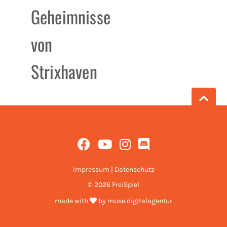
Geheimnisse
von
Strixhaven
Impressum
|
Datenschutz
© 2026 FreiSpiel
made with
by
muse digitalagentur