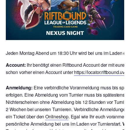
Jeden Montag Abend um 18:30 Uhr wird bei uns im Laden ein R
Account:
Ihr benötigt einen Riftbound Account der mit eurem Rio
schon vorher einen Account unter
https://locator.riftbound.uv
Anmeldung:
Eine verbindliche Voranmeldung muss bis späte
erfolgen. Eine Abmeldung vom Turnier muss bis spätestens 12
Nichterscheinen ohne Abmeldung bis 12 Stunden vor Turnierbe
2 Wochen bei unseren Turnieren. V
erbindliche Anmeldungen ri
ein Ticket über den
Onlineshop
. Egal wie Ihr euch voranmeld
persönliche Anmeldung bei uns im Laden vor Turnierstart.
Wic