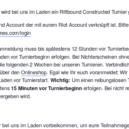
rd bei uns im Laden ein Riftbound Constructed Turnier g
nd Account der mit eurem Riot Account verknüpft ist. Bitte
ames.com/login
ranmeldung muss bis spätestens 12 Stunden vor Turnierb
nden vor Turnierbeginn erfolgen. Bei Nichterscheinen oh
 die folgenden 2 Wochen bei unseren Turnieren. V
erbindlic
t über den
Onlineshop
. Egal wie Ihr euch voranmeldet: Wi
aden vor Turnierstart.
Um einen reibungslosen T
Wichtig:
stens
erfolgen. Bei nicht 
15 Minuten vor Turnierbeginn
vergeben wird.
ier bei uns im Laden vorbeikommen, um eure Teilnahmeg