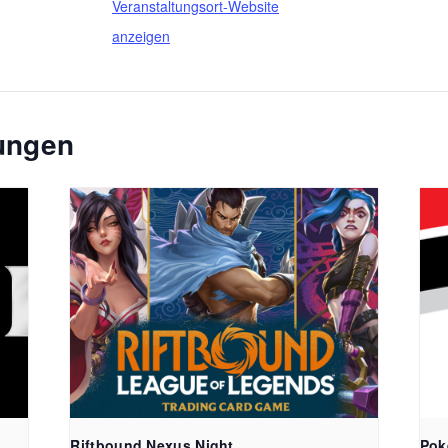
Veranstaltungsort-Website
anzeigen
tungen
FreiSpiel
Lehener Straß
Riftbound Nexus Night
Pok