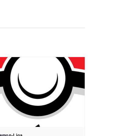
e 15, 79106 Freiburg
emon-Liga