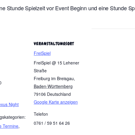
ne Stunde Spielzeit vor Event Beginn und eine Stunde Sp
VERANSTALTUNGSORT
FreiSpiel
FreiSpiel @ 15 Lehener
Straße
Freiburg im Breisgau
,
0
Baden-Württemberg
79106
Deutschland
Google Karte anzeigen
exus Night
Telefon
gskategorien:
0761 / 59 51 64 26
e Termine
,