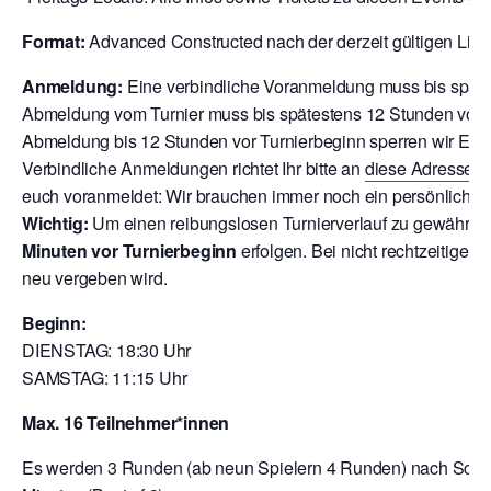
Format:
Advanced Constructed nach der derzeit gültigen Liste 
Anmeldung:
Eine verbindliche Voranmeldung muss bis späte
Abmeldung vom Turnier muss bis spätestens 12 Stunden vor T
Abmeldung bis 12 Stunden vor Turnierbeginn sperren wir Euch
V
erbindliche Anmeldungen richtet Ihr bitte an
diese Adresse
o
euch voranmeldet: Wir brauchen immer noch ein persönliche A
Wichtig:
Um einen reibungslosen Turnierverlauf zu gewährlei
Minuten vor Turnierbeginn
erfolgen. Bei nicht rechtzeitigem
neu vergeben wird.
Beginn:
DIENSTAG: 18:30 Uhr
SAMSTAG: 11:15 Uhr
Max. 16 Teilnehmer*innen
Es werden 3 Runden (ab neun Spielern 4 Runden) nach Schwei