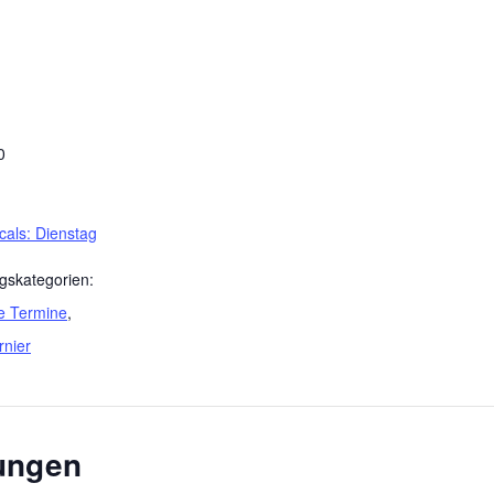
0
cals: Dienstag
gskategorien:
e Termine
,
rnier
tungen