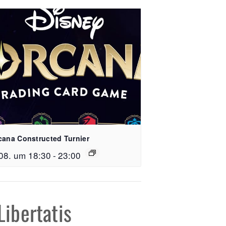
cana Constructed Turnier
08. um 18:30
-
23:00
e 15, 79106 Freiburg
 59 51 64 26
Libertatis
reispiel-freiburg.de