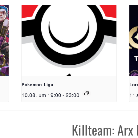
Pokemon-Liga
Lor
10.08. um 19:00
-
23:00
11.
FreiSpiel
Lehener Straß
Telefon:
0761 /
Killteam: Arx 
E-Mail:
info@f