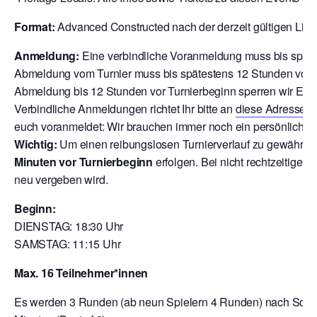
Format:
Advanced Constructed nach der derzeit gültigen Liste 
Anmeldung:
Eine verbindliche Voranmeldung muss bis späte
Abmeldung vom Turnier muss bis spätestens 12 Stunden vor T
Abmeldung bis 12 Stunden vor Turnierbeginn sperren wir Euch
V
erbindliche Anmeldungen richtet Ihr bitte an
diese Adresse
o
euch voranmeldet: Wir brauchen immer noch ein persönliche A
Wichtig:
Um einen reibungslosen Turnierverlauf zu gewährlei
Minuten vor Turnierbeginn
erfolgen. Bei nicht rechtzeitigem
neu vergeben wird.
Beginn:
DIENSTAG: 18:30 Uhr
SAMSTAG: 11:15 Uhr
Max. 16 Teilnehmer*innen
Es werden 3 Runden (ab neun Spielern 4 Runden) nach Schwei