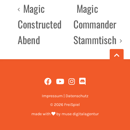
Magic
Magic
Constructed
Commander
Abend
Stammtisch
Impressum
|
Datenschutz
© 2026 FreiSpiel
made with
by
muse digitalagentur