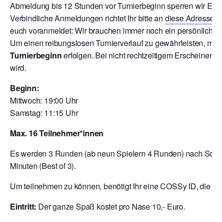
Abmeldung bis 12 Stunden vor Turnierbeginn sperren wir Euch
V
erbindliche Anmeldungen richtet Ihr bitte an
diese Adresse
o
euch voranmeldet: Wir brauchen immer noch ein persönliche A
Um einen reibungslosen Turnierverlauf zu gewährleisten, mu
Turnierbeginn
erfolgen. Bei nicht rechtzeitigem Erscheinen 
wird.
Beginn:
Mittwoch: 19:00 Uhr
Samstag: 11:15 Uhr
Max. 16 Teilnehmer*innen
Es werden 3 Runden (ab neun Spielern 4 Runden) nach Schwei
Minuten (Best of 3).
Um teilnehmen zu können, benötigt Ihr eine COSSy ID, die Ihr
Eintritt:
Der ganze Spaß kostet pro Nase 10,- Euro.