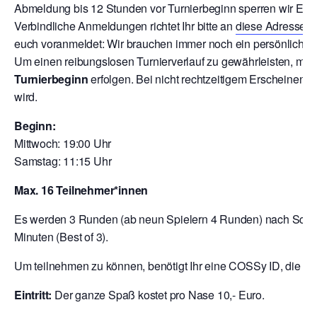
Abmeldung bis 12 Stunden vor Turnierbeginn sperren wir Euch
V
erbindliche Anmeldungen richtet Ihr bitte an
diese Adresse
o
euch voranmeldet: Wir brauchen immer noch ein persönliche A
Um einen reibungslosen Turnierverlauf zu gewährleisten, mu
Turnierbeginn
erfolgen. Bei nicht rechtzeitigem Erscheinen 
wird.
Beginn:
Mittwoch: 19:00 Uhr
Samstag: 11:15 Uhr
Max. 16 Teilnehmer*innen
Es werden 3 Runden (ab neun Spielern 4 Runden) nach Schwei
Minuten (Best of 3).
Um teilnehmen zu können, benötigt Ihr eine COSSy ID, die Ihr
Eintritt:
Der ganze Spaß kostet pro Nase 10,- Euro.