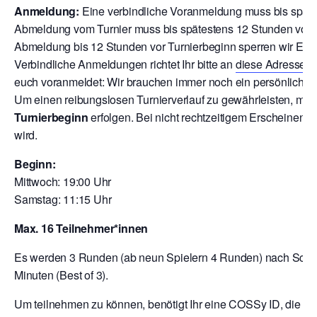
Anmeldung:
Eine verbindliche Voranmeldung muss bis späte
Abmeldung vom Turnier muss bis spätestens 12 Stunden vor T
Abmeldung bis 12 Stunden vor Turnierbeginn sperren wir Euch
V
erbindliche Anmeldungen richtet Ihr bitte an
diese Adresse
o
euch voranmeldet: Wir brauchen immer noch ein persönliche A
Um einen reibungslosen Turnierverlauf zu gewährleisten, mu
Turnierbeginn
erfolgen. Bei nicht rechtzeitigem Erscheinen 
wird.
Beginn:
Mittwoch: 19:00 Uhr
Samstag: 11:15 Uhr
Max. 16 Teilnehmer*innen
Es werden 3 Runden (ab neun Spielern 4 Runden) nach Schwei
Minuten (Best of 3).
Um teilnehmen zu können, benötigt Ihr eine COSSy ID, die Ihr