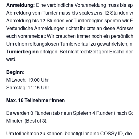
Anmeldung:
Eine verbindliche Voranmeldung muss bis späte
Abmeldung vom Turnier muss bis spätestens 12 Stunden vor T
Abmeldung bis 12 Stunden vor Turnierbeginn sperren wir Euch
V
erbindliche Anmeldungen richtet Ihr bitte an
diese Adresse
o
euch voranmeldet: Wir brauchen immer noch ein persönliche A
Um einen reibungslosen Turnierverlauf zu gewährleisten, mu
Turnierbeginn
erfolgen. Bei nicht rechtzeitigem Erscheinen 
wird.
Beginn:
Mittwoch: 19:00 Uhr
Samstag: 11:15 Uhr
Max. 16 Teilnehmer*innen
Es werden 3 Runden (ab neun Spielern 4 Runden) nach Schwei
Minuten (Best of 3).
Um teilnehmen zu können, benötigt Ihr eine COSSy ID, die Ihr