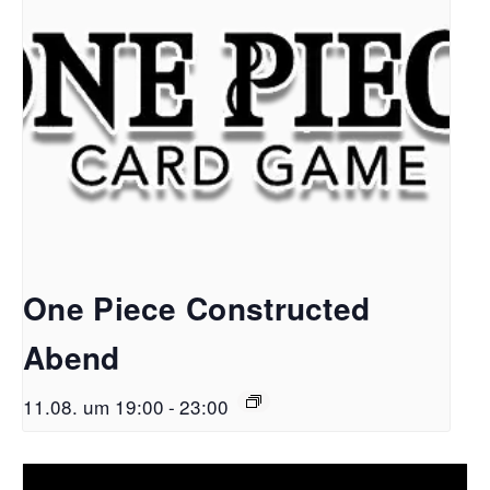
One Piece Constructed
Abend
11.08. um 19:00
-
23:00