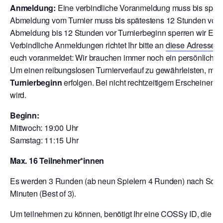
Anmeldung:
Eine verbindliche Voranmeldung muss bis späte
Abmeldung vom Turnier muss bis spätestens 12 Stunden vor T
Abmeldung bis 12 Stunden vor Turnierbeginn sperren wir Euch
V
erbindliche Anmeldungen richtet Ihr bitte an
diese Adresse
o
euch voranmeldet: Wir brauchen immer noch ein persönliche A
Um einen reibungslosen Turnierverlauf zu gewährleisten, mu
Turnierbeginn
erfolgen. Bei nicht rechtzeitigem Erscheinen 
wird.
Beginn:
Mittwoch: 19:00 Uhr
Samstag: 11:15 Uhr
Max. 16 Teilnehmer*innen
Es werden 3 Runden (ab neun Spielern 4 Runden) nach Schwei
Minuten (Best of 3).
Um teilnehmen zu können, benötigt Ihr eine COSSy ID, die Ihr