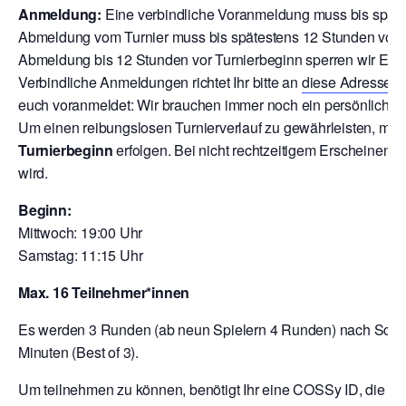
Anmeldung:
Eine verbindliche Voranmeldung muss bis späte
Abmeldung vom Turnier muss bis spätestens 12 Stunden vor T
Abmeldung bis 12 Stunden vor Turnierbeginn sperren wir Euch
V
erbindliche Anmeldungen richtet Ihr bitte an
diese Adresse
o
euch voranmeldet: Wir brauchen immer noch ein persönliche A
Um einen reibungslosen Turnierverlauf zu gewährleisten, mu
Turnierbeginn
erfolgen. Bei nicht rechtzeitigem Erscheinen 
wird.
Beginn:
Mittwoch: 19:00 Uhr
Samstag: 11:15 Uhr
Max. 16 Teilnehmer*innen
Es werden 3 Runden (ab neun Spielern 4 Runden) nach Schwei
Minuten (Best of 3).
Um teilnehmen zu können, benötigt Ihr eine COSSy ID, die Ihr