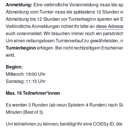
Anmeldung:
Eine verbindliche Voranmeldung muss bis späte
Abmeldung vom Turnier muss bis spätestens 12 Stunden vor T
Abmeldung bis 12 Stunden vor Turnierbeginn sperren wir Euch
V
erbindliche Anmeldungen richtet Ihr bitte an
diese Adresse
o
euch voranmeldet: Wir brauchen immer noch ein persönliche A
Um einen reibungslosen Turnierverlauf zu gewährleisten, mu
Turnierbeginn
erfolgen. Bei nicht rechtzeitigem Erscheinen 
wird.
Beginn:
Mittwoch: 19:00 Uhr
Samstag: 11:15 Uhr
Max. 16 Teilnehmer*innen
Es werden 3 Runden (ab neun Spielern 4 Runden) nach Schwei
Minuten (Best of 3).
Um teilnehmen zu können, benötigt Ihr eine COSSy ID, die Ihr