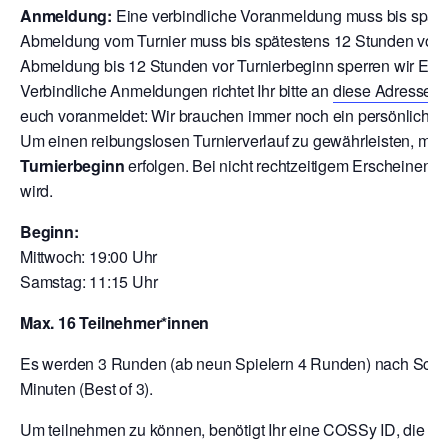
Anmeldung:
Eine verbindliche Voranmeldung muss bis späte
Abmeldung vom Turnier muss bis spätestens 12 Stunden vor T
Abmeldung bis 12 Stunden vor Turnierbeginn sperren wir Euch
V
erbindliche Anmeldungen richtet Ihr bitte an
diese Adresse
o
euch voranmeldet: Wir brauchen immer noch ein persönliche A
Um einen reibungslosen Turnierverlauf zu gewährleisten, mu
Turnierbeginn
erfolgen. Bei nicht rechtzeitigem Erscheinen 
wird.
Beginn:
Mittwoch: 19:00 Uhr
Samstag: 11:15 Uhr
Max. 16 Teilnehmer*innen
Es werden 3 Runden (ab neun Spielern 4 Runden) nach Schwei
Minuten (Best of 3).
Um teilnehmen zu können, benötigt Ihr eine COSSy ID, die Ihr