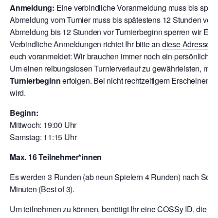
Anmeldung:
Eine verbindliche Voranmeldung muss bis späte
Abmeldung vom Turnier muss bis spätestens 12 Stunden vor T
Abmeldung bis 12 Stunden vor Turnierbeginn sperren wir Euch
V
erbindliche Anmeldungen richtet Ihr bitte an
diese Adresse
o
euch voranmeldet: Wir brauchen immer noch ein persönliche A
Um einen reibungslosen Turnierverlauf zu gewährleisten, mu
Turnierbeginn
erfolgen. Bei nicht rechtzeitigem Erscheinen 
wird.
Beginn:
Mittwoch: 19:00 Uhr
Samstag: 11:15 Uhr
Max. 16 Teilnehmer*innen
Es werden 3 Runden (ab neun Spielern 4 Runden) nach Schwei
Minuten (Best of 3).
Um teilnehmen zu können, benötigt Ihr eine COSSy ID, die Ihr